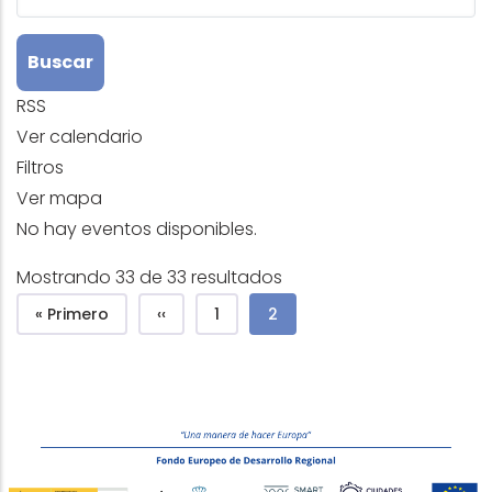
RSS
Ver calendario
Filtros
Ver mapa
No hay eventos disponibles.
Mostrando 33 de 33 resultados
Pagination
Première page
Page précédente
Página
Page courante
« Primero
‹‹
1
2