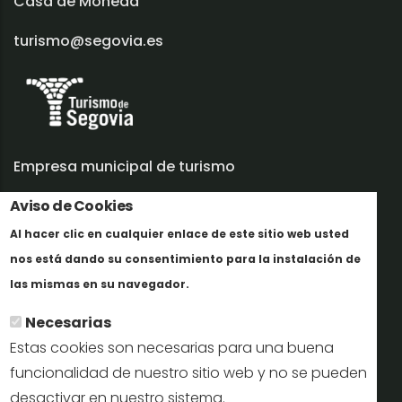
Casa de Moneda
turismo@segovia.es
Empresa municipal de turismo
Aviso de Cookies
Trabaja con nosotros
Al hacer clic en cualquier enlace de este sitio web usted
Informes y documentación
nos está dando su consentimiento para la instalación de
En savoir plus
Perfil del contratante
las mismas en su navegador.
Necesarias
Oficinas de Turismo
Estas cookies son necesarias para una buena
reservas@turismodesegovia.com
funcionalidad de nuestro sitio web y no se pueden
desactivar en nuestro sistema.