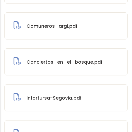
Comuneros_argi.pdf
Conciertos_en_el_bosque.pdf
Infortursa-Segovia.pdf