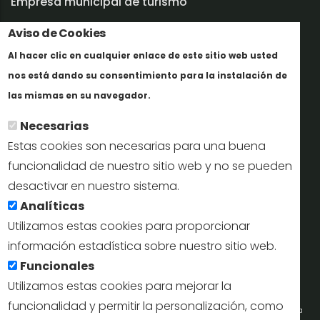
Empresa municipal de turismo
Aviso de Cookies
Trabaja con nosotros
Al hacer clic en cualquier enlace de este sitio web usted
Informes y documentación
nos está dando su consentimiento para la instalación de
En savoir plus
Perfil del contratante
las mismas en su navegador.
Necesarias
Oficinas de Turismo
Estas cookies son necesarias para una buena
reservas@turismodesegovia.com
funcionalidad de nuestro sitio web y no se pueden
desactivar en nuestro sistema.
info@turismodesegovia.com
Analíticas
Utilizamos estas cookies para proporcionar
información estadística sobre nuestro sitio web.
Aviso legal |
Accesibilidad |
Politica de privacidad |
Mapa
Funcionales
web
Utilizamos estas cookies para mejorar la
funcionalidad y permitir la personalización, como
Portal de la Concejalía de Turismo (Ayuntamiento de Segovia) y la Empresa