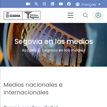
Aller au contenu principal
Français
List
Segovia en los medios
Accueil
/
Segovia en los medios
Medios nacionales e
internacionales