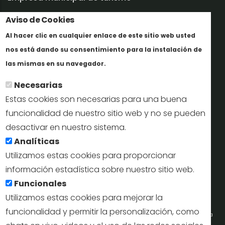
Trabaja con nosotros
Aviso de Cookies
Al hacer clic en cualquier enlace de este sitio web usted
Informes y documentación
nos está dando su consentimiento para la instalación de
En savoir plus
Perfil del contratante
las mismas en su navegador.
Necesarias
Oficinas de Turismo
Estas cookies son necesarias para una buena
reservas@turismodesegovia.com
funcionalidad de nuestro sitio web y no se pueden
desactivar en nuestro sistema.
info@turismodesegovia.com
Analíticas
Utilizamos estas cookies para proporcionar
información estadística sobre nuestro sitio web.
Aviso legal |
Accesibilidad |
Politica de privacidad |
Mapa
Funcionales
web
Utilizamos estas cookies para mejorar la
funcionalidad y permitir la personalización, como
Portal de la Concejalía de Turismo (Ayuntamiento de Segovia) y la Empresa