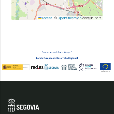
Leaflet
|
©
OpenStreetMap
contributors