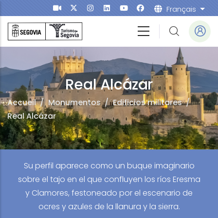
Aller au contenu principal
Français
List
Real Alcázar
Accueil
/
Monumentos
/
Edificios militares
/
Real Alcázar
Su perfil aparece como un buque imaginario
sobre el tajo en el que confluyen los ríos Eresma
y Clamores, festoneado por el escenario de
ocres y azules de la llanura y la sierra.