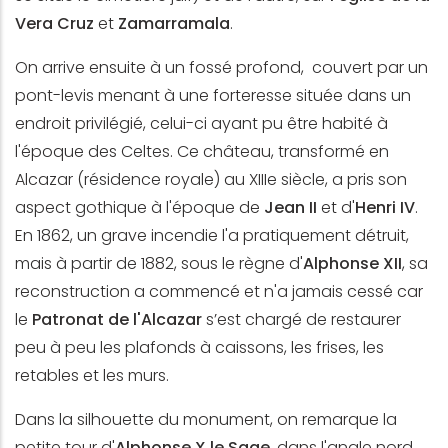
Vera Cruz
et
Zamarramala
.
On arrive ensuite à un fossé profond, couvert par un
pont-levis menant à une forteresse située dans un
endroit privilégié, celui-ci ayant pu être habité à
l'époque des Celtes. Ce château, transformé en
Alcazar (résidence royale) au XIIIe siècle, a pris son
aspect gothique à l'époque de
Jean II
et d'
Henri IV
.
En 1862, un grave incendie l'a pratiquement détruit,
mais à partir de 1882, sous le règne d'
Alphonse XII
, sa
reconstruction a commencé et n'a jamais cessé car
le
Patronat de l'Alcazar
s’est chargé de restaurer
peu à peu les plafonds à caissons, les frises, les
retables et les murs.
Dans la silhouette du monument, on remarque la
petite tour d'
Alphonse X le Sage
, dans l'angle nord,