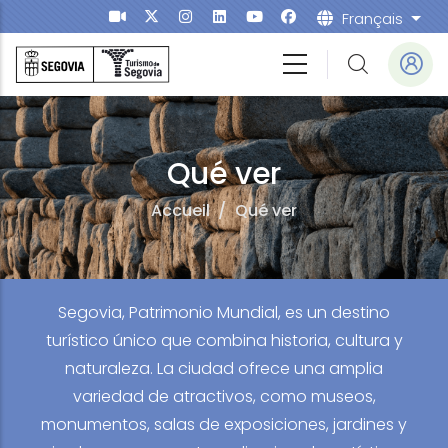
Aller au contenu principal
Français
List
Qué ver
Accueil
/
Qué ver
Segovia, Patrimonio Mundial, es un destino
turístico único que combina historia, cultura y
naturaleza. La ciudad ofrece una amplia
variedad de atractivos, como museos,
monumentos, salas de exposiciones, jardines y