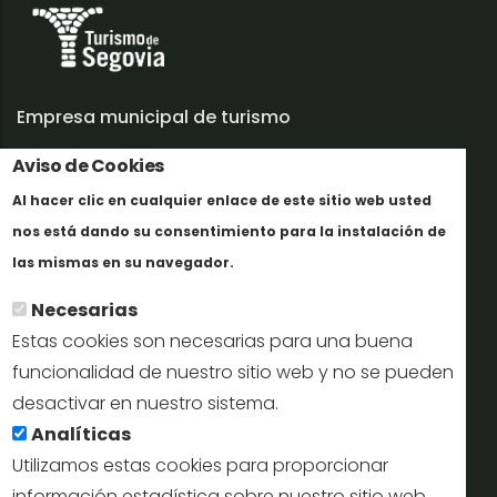
Empresa municipal de turismo
Aviso de Cookies
Trabaja con nosotros
Al hacer clic en cualquier enlace de este sitio web usted
Informes y documentación
nos está dando su consentimiento para la instalación de
En savoir plus
Perfil del contratante
las mismas en su navegador.
Necesarias
Oficinas de Turismo
Estas cookies son necesarias para una buena
reservas@turismodesegovia.com
funcionalidad de nuestro sitio web y no se pueden
desactivar en nuestro sistema.
info@turismodesegovia.com
Analíticas
Utilizamos estas cookies para proporcionar
información estadística sobre nuestro sitio web.