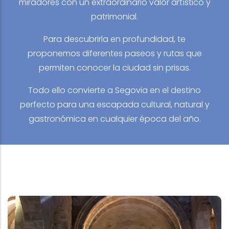
miradores con un extraordinario valor artístico y
patrimonial.
Para descubrirla en profundidad, te
proponemos diferentes paseos y rutas que
permiten conocer la ciudad sin prisas.
Todo ello convierte a Segovia en el destino
perfecto para una escapada cultural, natural y
gastronómica en cualquier época del año.