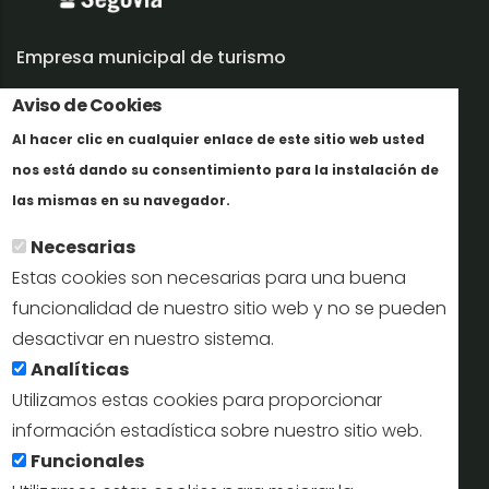
Empresa municipal de turismo
Aviso de Cookies
Trabaja con nosotros
Al hacer clic en cualquier enlace de este sitio web usted
Informes y documentación
nos está dando su consentimiento para la instalación de
En savoir plus
Perfil del contratante
las mismas en su navegador.
Necesarias
Oficinas de Turismo
Estas cookies son necesarias para una buena
reservas@turismodesegovia.com
funcionalidad de nuestro sitio web y no se pueden
desactivar en nuestro sistema.
info@turismodesegovia.com
Analíticas
Utilizamos estas cookies para proporcionar
información estadística sobre nuestro sitio web.
Aviso legal |
Accesibilidad |
Politica de privacidad |
Mapa
Funcionales
web