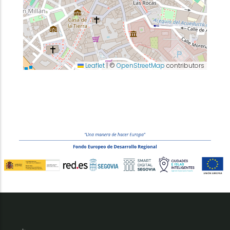
Leaflet
|
©
OpenStreetMap
contributors