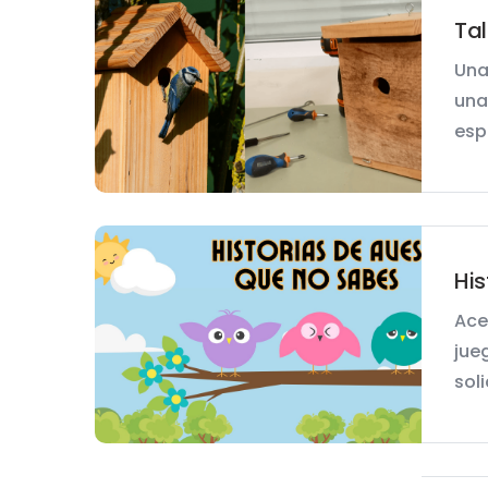
Tal
Una
una
esp
His
Ace
jue
solic