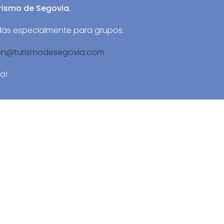
rismo de Segovia.
das especialmente para grupos.
ion@turismodesegovia.com
a!