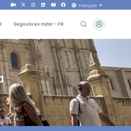
Français
Lister les ac
R
Segovia es más! - FR
a