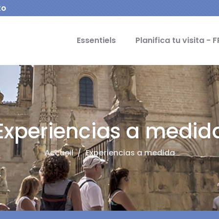
to
cipal Idiomas
Essentiels
Planifica tu visita - F
Experiencias a medid
Accueil
/
Experiencias a medida