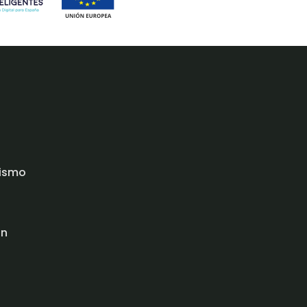
rismo
ón