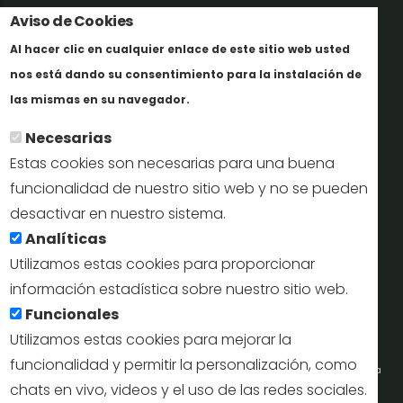
Aviso de Cookies
Trabaja con nosotros
Al hacer clic en cualquier enlace de este sitio web usted
Informes y documentación
nos está dando su consentimiento para la instalación de
En savoir plus
Perfil del contratante
las mismas en su navegador.
Necesarias
Oficinas de Turismo
Estas cookies son necesarias para una buena
reservas@turismodesegovia.com
funcionalidad de nuestro sitio web y no se pueden
desactivar en nuestro sistema.
info@turismodesegovia.com
Analíticas
Utilizamos estas cookies para proporcionar
información estadística sobre nuestro sitio web.
Aviso legal |
Accesibilidad |
Politica de privacidad |
Mapa
Funcionales
web
Utilizamos estas cookies para mejorar la
funcionalidad y permitir la personalización, como
Portal de la Concejalía de Turismo (Ayuntamiento de Segovia) y la Empresa
chats en vivo, videos y el uso de las redes sociales.
Municipal de Turismo de Segovia © 2022