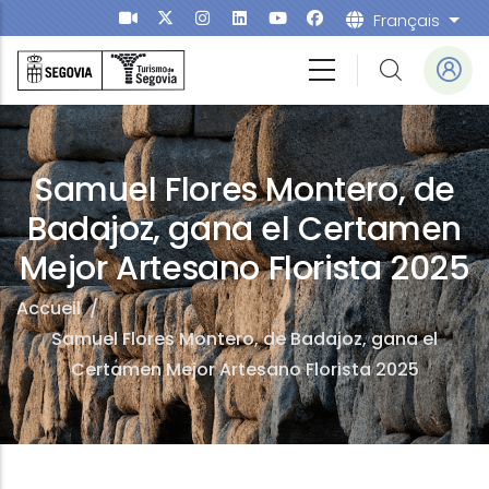
Aller au contenu principal
Français
List
Samuel Flores Montero, de
Badajoz, gana el Certamen
Mejor Artesano Florista 2025
Accueil
/
Samuel Flores Montero, de Badajoz, gana el
Certamen Mejor Artesano Florista 2025