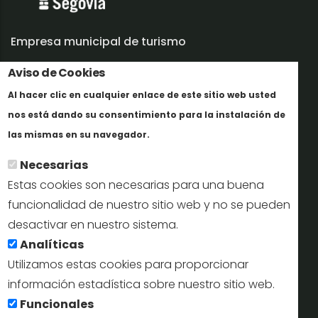
Empresa municipal de turismo
Trabaja con nosotros
Aviso de Cookies
Al hacer clic en cualquier enlace de este sitio web usted
Informes y documentación
nos está dando su consentimiento para la instalación de
En savoir plus
Perfil del contratante
las mismas en su navegador.
Necesarias
Oficinas de Turismo
Estas cookies son necesarias para una buena
reservas@turismodesegovia.com
funcionalidad de nuestro sitio web y no se pueden
desactivar en nuestro sistema.
info@turismodesegovia.com
Analíticas
Utilizamos estas cookies para proporcionar
información estadística sobre nuestro sitio web.
Aviso legal |
Accesibilidad |
Politica de privacidad |
Mapa
Funcionales
web