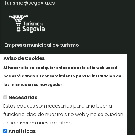
turismo@segovia.es
Empresa municipal de turismo
Aviso de Cookies
Trabaja con nosotros
Al hacer clic en cualquier enlace de este sitio web usted
Informes y documentación
nos está dando su consentimiento para la instalación de
En savoir plus
Perfil del contratante
las mismas en su navegador.
Necesarias
Oficinas de Turismo
Estas cookies son necesarias para una buena
reservas@turismodesegovia.com
funcionalidad de nuestro sitio web y no se pueden
desactivar en nuestro sistema.
info@turismodesegovia.com
Analíticas