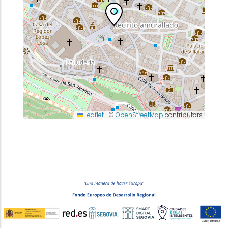
Leaflet
|
©
OpenStreetMap
contributors