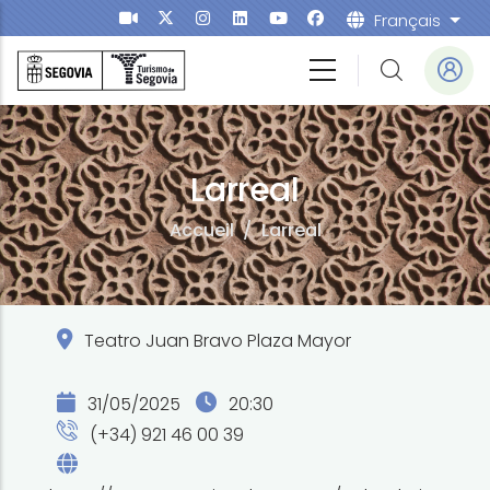
Aller au contenu principal
Français
List
Larreal
Accueil
/
Larreal
Teatro Juan Bravo Plaza Mayor
31/05/2025
20:30
(+34) 921 46 00 39