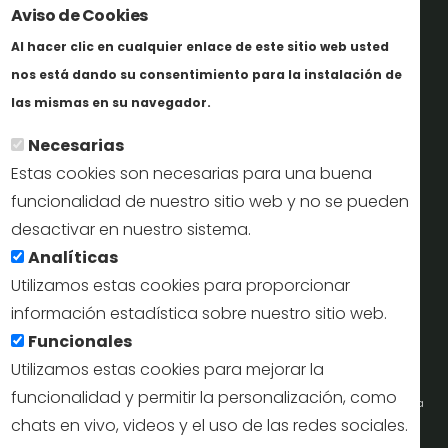
Aviso de Cookies
Trabaja con nosotros
Al hacer clic en cualquier enlace de este sitio web usted
Informes y documentación
nos está dando su consentimiento para la instalación de
En savoir plus
Perfil del contratante
las mismas en su navegador.
Necesarias
Oficinas de Turismo
Estas cookies son necesarias para una buena
reservas@turismodesegovia.com
funcionalidad de nuestro sitio web y no se pueden
desactivar en nuestro sistema.
info@turismodesegovia.com
Analíticas
Utilizamos estas cookies para proporcionar
información estadística sobre nuestro sitio web.
Aviso legal |
Accesibilidad |
Politica de privacidad |
Mapa
Funcionales
web
Utilizamos estas cookies para mejorar la
funcionalidad y permitir la personalización, como
Portal de la Concejalía de Turismo (Ayuntamiento de Segovia) y la Empresa
chats en vivo, videos y el uso de las redes sociales.
Municipal de Turismo de Segovia © 2022