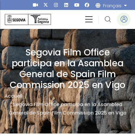
Aller au contenu principal
Français
List
Segovia Film Office
participa en la Asamblea
General de Spain Film
Commission 2025 en Vigo
Accueil
/
Segovia Film Office participa en la Asamblea
General de Spain Film Commission 2025 en Vigo