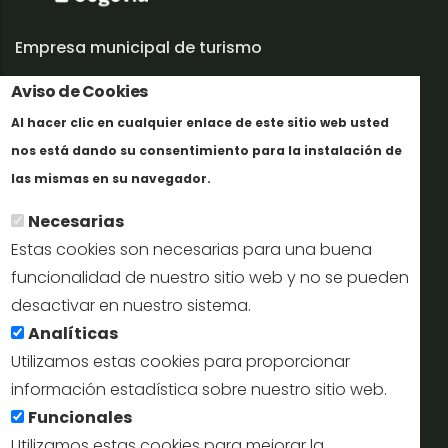
Empresa municipal de turismo
Trabaja con nosotros
Aviso de Cookies
Al hacer clic en cualquier enlace de este sitio web usted
Informes y documentación
nos está dando su consentimiento para la instalación de
En savoir plus
Perfil del contratante
las mismas en su navegador.
Necesarias
Oficinas de Turismo
Estas cookies son necesarias para una buena
reservas@turismodesegovia.com
funcionalidad de nuestro sitio web y no se pueden
desactivar en nuestro sistema.
info@turismodesegovia.com
Analíticas
Utilizamos estas cookies para proporcionar
información estadística sobre nuestro sitio web.
Aviso legal |
Accesibilidad |
Politica de privacidad |
Mapa
Funcionales
web
Utilizamos estas cookies para mejorar la