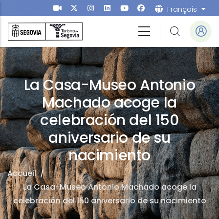
Aller au contenu principal
Français
List
La Casa-Museo Antonio
Machado acoge la
celebración del 150
aniversario de su
nacimiento
Accueil
/
La Casa-Museo Antonio Machado acoge la
celebración del 150 aniversario de su nacimiento