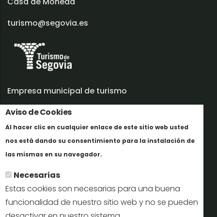
Casa de Moneda
turismo@segovia.es
Empresa municipal de turismo
Aviso de Cookies
Trabaja con nosotros
Al hacer clic en cualquier enlace de este sitio web usted
Informes y documentación
nos está dando su consentimiento para la instalación de
En savoir plus
Perfil del contratante
las mismas en su navegador.
Necesarias
Oficinas de Turismo
Estas cookies son necesarias para una buena
reservas@turismodesegovia.com
funcionalidad de nuestro sitio web y no se pueden
desactivar en nuestro sistema.