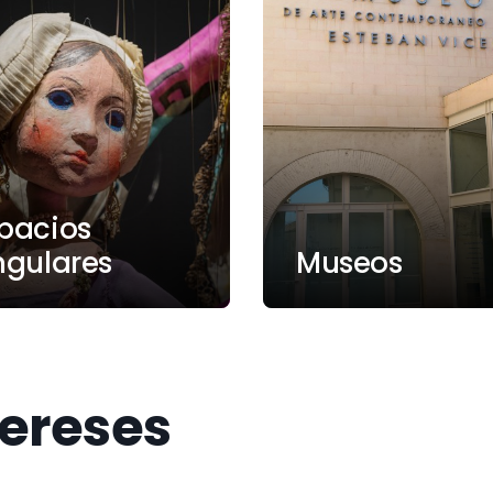
pacios
ngulares
Museos
tereses