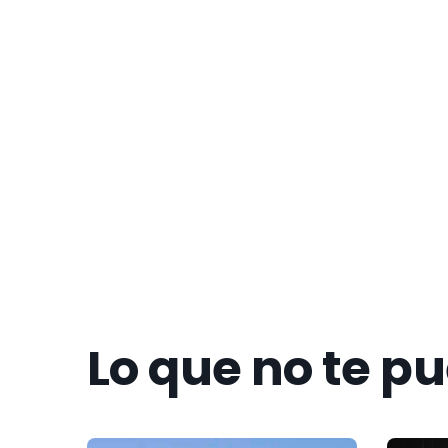
Get to k
Lo que no te p