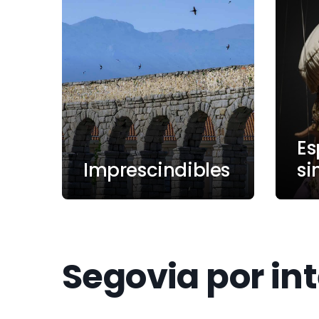
Es
Imprescindibles
si
Segovia por in