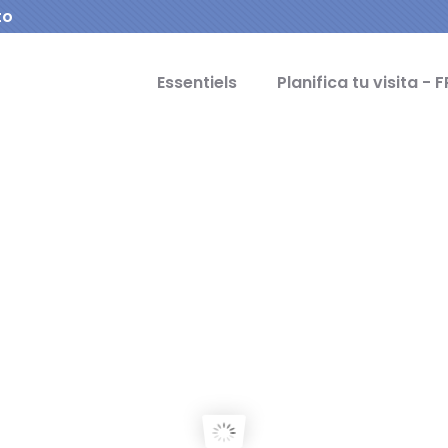
to
cipal Idiomas
Essentiels
Planifica tu visita - F
OVIA
ity of the Aqueduct