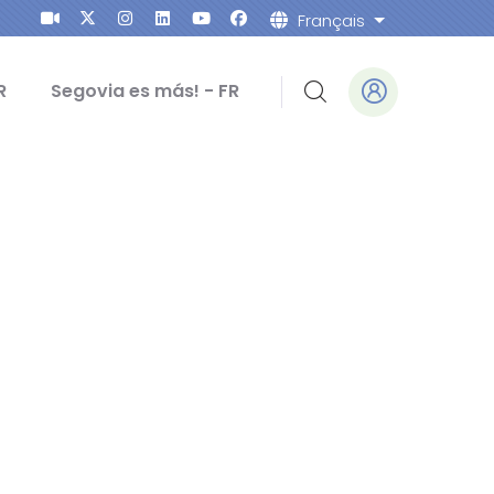
Français
Lister les ac
R
Segovia es más! - FR