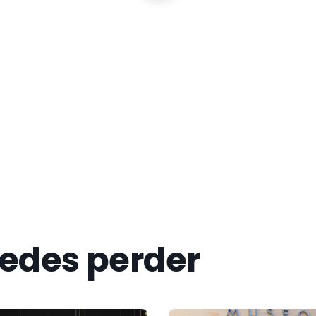
now more
uedes perder