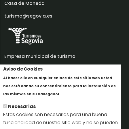
Casa de Moneda
turismo@segovia.es
Empresa municipal de turismo
Trabaja con nosotros
Aviso de Cookies
Al hacer clic en cualquier enlace de este sitio web usted
Informes y documentación
nos está dando su consentimiento para la instalación de
En savoir plus
Perfil del contratante
las mismas en su navegador.
Necesarias
Oficinas de Turismo
Estas cookies son necesarias para una buena
reservas@turismodesegovia.com
funcionalidad de nuestro sitio web y no se pueden