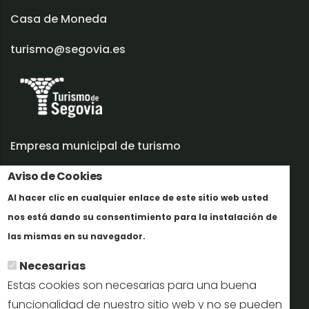
Casa de Moneda
turismo@segovia.es
Empresa municipal de turismo
Aviso de Cookies
Trabaja con nosotros
Al hacer clic en cualquier enlace de este sitio web usted
Informes y documentación
nos está dando su consentimiento para la instalación de
Mais informação
Perfil del contratante
las mismas en su navegador.
Necesarias
Oficinas de Turismo
Estas cookies son necesarias para una buena
reservas@turismodesegovia.com
funcionalidad de nuestro sitio web y no se pueden