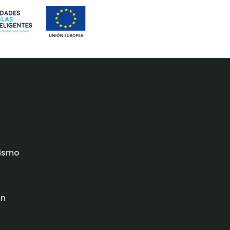
rismo
ón