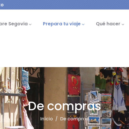
to
cipal
bre Segovia
Prepara tu viaje
Qué hacer
De compras
Início
/
De compras