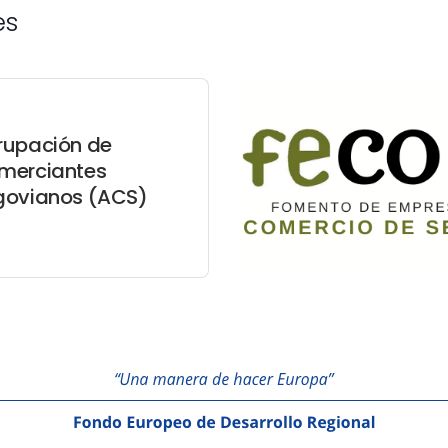
es
rupación de
merciantes
govianos (ACS)