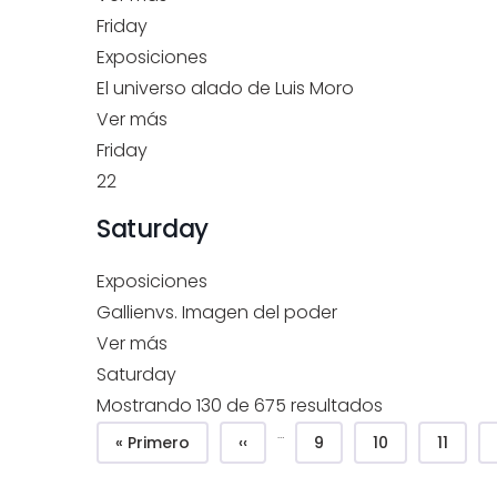
Friday
Exposiciones
El universo alado de Luis Moro
Ver más
Friday
22
Saturday
Exposiciones
Gallienvs. Imagen del poder
Ver más
Saturday
Mostrando 130 de 675 resultados
Pagination
…
First page
Previous page
Page
Page
Page
« Primero
‹‹
9
10
11