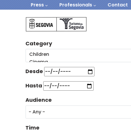
Navegación secundaria
Skip to main content
Press
Professionals
Contact
Navegación Prin
Category
Desde
Hasta
Audience
Time