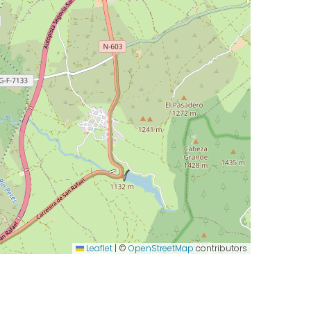
Leaflet
|
©
OpenStreetMap
contributors