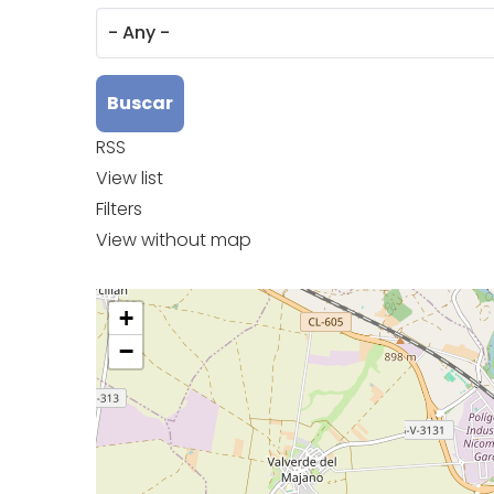
RSS
View list
Filters
View without map
+
−