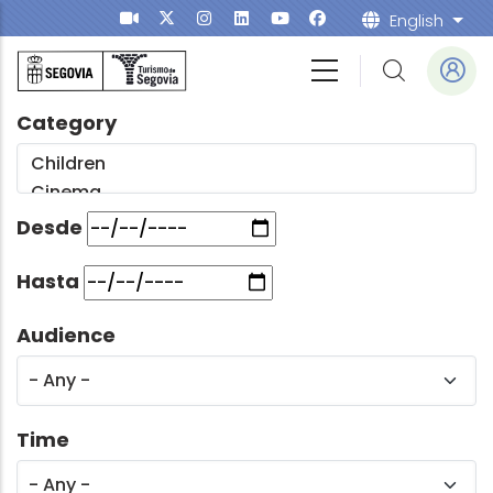
Skip to main content
English
List
Category
Desde
Hasta
Audience
Time