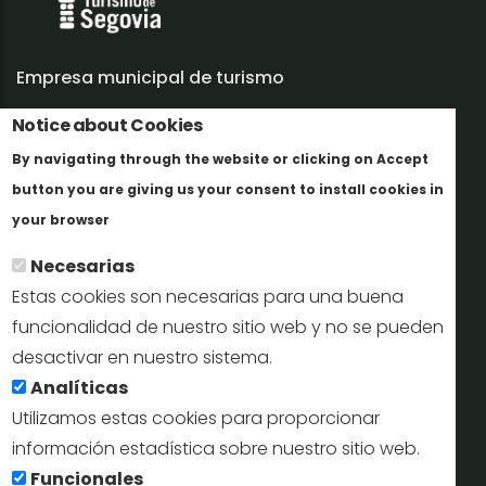
Empresa municipal de turismo
Notice about Cookies
Trabaja con nosotros
By navigating through the website or clicking on Accept
Informes y documentación
button you are giving us your consent to install cookies in
Más info
Perfil del contratante
your browser
Necesarias
Oficinas de Turismo
Estas cookies son necesarias para una buena
reservas@turismodesegovia.com
funcionalidad de nuestro sitio web y no se pueden
desactivar en nuestro sistema.
info@turismodesegovia.com
Analíticas
Utilizamos estas cookies para proporcionar
información estadística sobre nuestro sitio web.
Aviso legal |
Accesibilidad |
Politica de privacidad |
Mapa
Funcionales