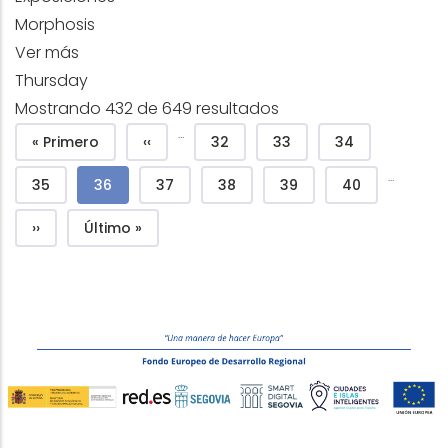
Morphosis
Ver más
Thursday
Mostrando 432 de 649 resultados
Pagination
…
First page
Previous page
Page
Page
Page
« Primero
‹‹
32
33
34
…
Page
Current page
Page
Page
Page
Page
35
36
37
38
39
40
Next page
Last page
››
Último »