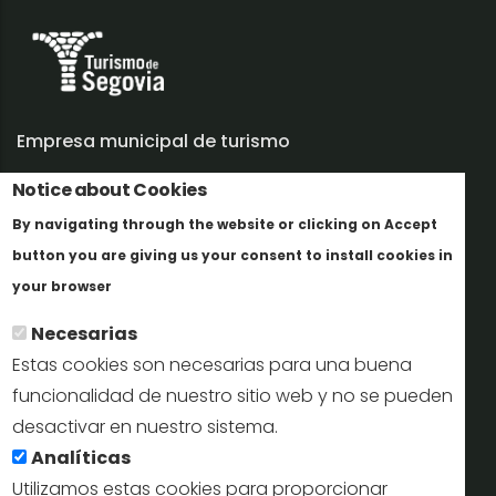
Empresa municipal de turismo
Notice about Cookies
Trabaja con nosotros
By navigating through the website or clicking on Accept
Informes y documentación
button you are giving us your consent to install cookies in
Más info
Perfil del contratante
your browser
Necesarias
Oficinas de Turismo
Estas cookies son necesarias para una buena
reservas@turismodesegovia.com
funcionalidad de nuestro sitio web y no se pueden
desactivar en nuestro sistema.
info@turismodesegovia.com
Analíticas
Utilizamos estas cookies para proporcionar