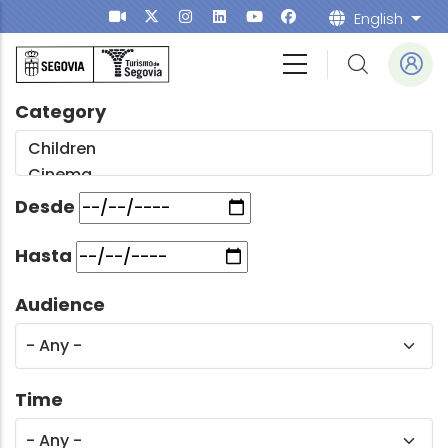
Skip to main content
English
List
Category
Desde
Hasta
Audience
Time