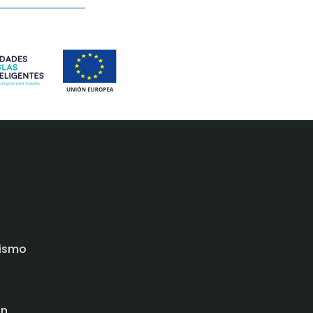
rismo
ón