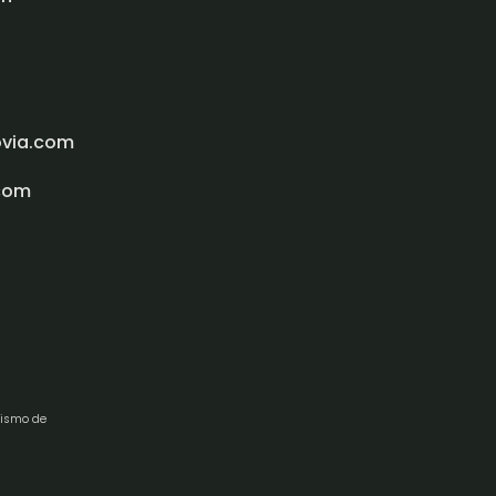
ovia.com
com
rismo de