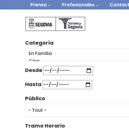
Navegación secundaria
Aller au contenu principal
Prensa
Profesionales
Contac
Navegación Prin
Categoría
Desde
Hasta
Público
Tramo Horario