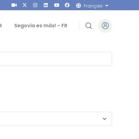
Français
Lister les ac
R
Segovia es más! - FR