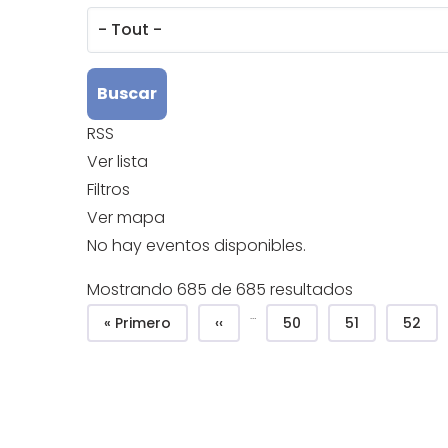
RSS
Ver lista
Filtros
Ver mapa
No hay eventos disponibles.
Mostrando 685 de 685 resultados
Pagination
…
Première page
Page précédente
Página
Página
Págin
« Primero
‹‹
50
51
52