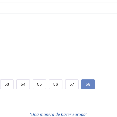
a
Página
Página
Página
Página
Página
Page courante
53
54
55
56
57
58