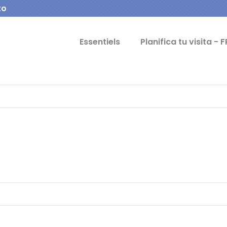
to
cipal Idiomas
Essentiels
Planifica tu visita - F