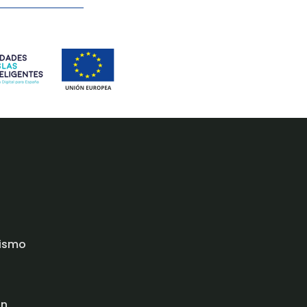
rismo
ón