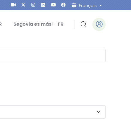
Français
Lister les ac
R
Segovia es más! - FR