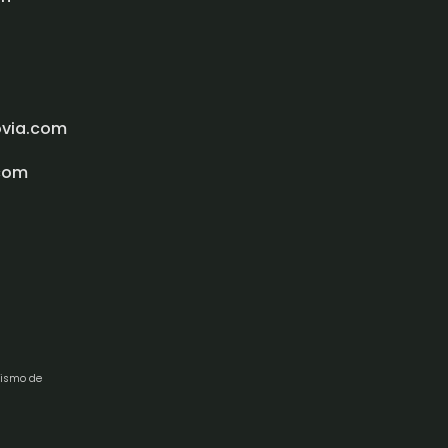
ovia.com
com
rismo de