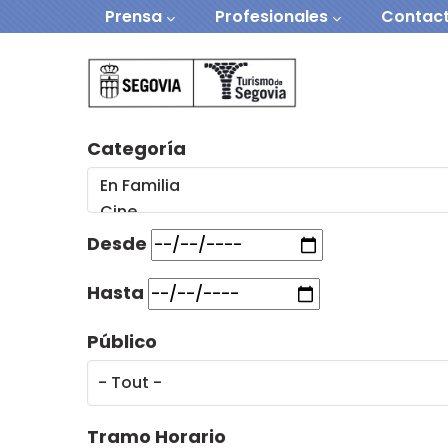
Navegación secundaria
Aller au contenu principal
Prensa
Profesionales
Contac
Navegación Prin
Categoría
Desde
Hasta
Público
Tramo Horario