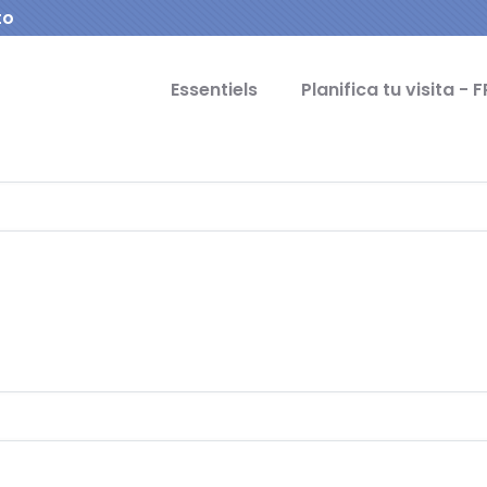
to
cipal Idiomas
Essentiels
Planifica tu visita - F