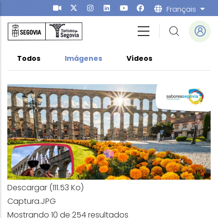
Aller au contenu principal
Français
List
Onglets principaux
(onglet actif)
Todos
Imágenes
Vídeos
Descargar
(111.53 Ko)
Captura.JPG
Mostrando 10 de 254 resultados