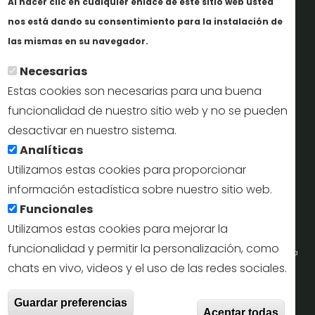
Al hacer clic en cualquier enlace de este sitio web usted
Informes y documentación
nos está dando su consentimiento para la instalación de
En savoir plus
Perfil del contratante
las mismas en su navegador.
Necesarias
Oficinas de Turismo
Estas cookies son necesarias para una buena
reservas@turismodesegovia.com
funcionalidad de nuestro sitio web y no se pueden
desactivar en nuestro sistema.
info@turismodesegovia.com
Analíticas
Utilizamos estas cookies para proporcionar
información estadística sobre nuestro sitio web.
Aviso legal |
Accesibilidad |
Politica de privacidad |
Mapa
Funcionales
web
Utilizamos estas cookies para mejorar la
funcionalidad y permitir la personalización, como
Portal de la Concejalía de Turismo (Ayuntamiento de Segovia) y la Empresa
chats en vivo, videos y el uso de las redes sociales.
Municipal de Turismo de Segovia © 2022
Retir
Guardar preferencias
Todos los derechos reservados.
Aceptar todas