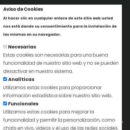
Aviso de Cookies
Trabaja con nosotros
Al hacer clic en cualquier enlace de este sitio web usted
Informes y documentación
nos está dando su consentimiento para la instalación de
En savoir plus
Perfil del contratante
las mismas en su navegador.
Necesarias
Oficinas de Turismo
Estas cookies son necesarias para una buena
reservas@turismodesegovia.com
funcionalidad de nuestro sitio web y no se pueden
desactivar en nuestro sistema.
info@turismodesegovia.com
Analíticas
Utilizamos estas cookies para proporcionar
información estadística sobre nuestro sitio web.
Aviso legal |
Accesibilidad |
Politica de privacidad |
Mapa
Funcionales
web
Utilizamos estas cookies para mejorar la
funcionalidad y permitir la personalización, como
Portal de la Concejalía de Turismo (Ayuntamiento de Segovia) y la Empresa
chats en vivo, videos y el uso de las redes sociales.
Municipal de Turismo de Segovia © 2022