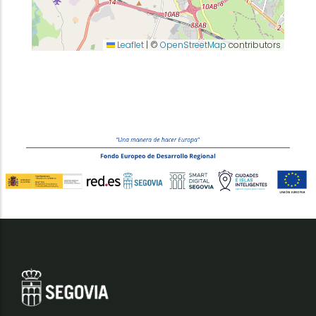
Leaflet
|
©
OpenStreetMap
contributors