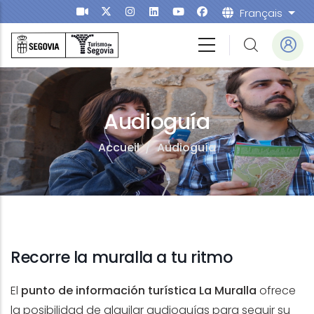
Aller au contenu principal
Français
List
Audioguía
Accueil
/
Audioguía
Recorre la muralla a tu ritmo
El
punto de información turística La Muralla
ofrece
la posibilidad de alquilar audioguías para seguir su