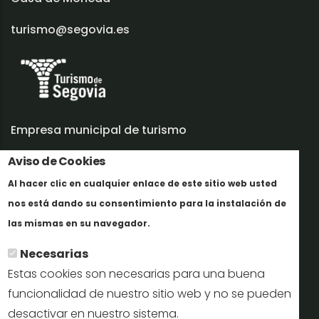
turismo@segovia.es
Empresa municipal de turismo
Trabaja con nosotros
Aviso de Cookies
Al hacer clic en cualquier enlace de este sitio web usted
Informes y documentación
nos está dando su consentimiento para la instalación de
En savoir plus
Perfil del contratante
las mismas en su navegador.
Necesarias
Oficinas de Turismo
Estas cookies son necesarias para una buena
reservas@turismodesegovia.com
funcionalidad de nuestro sitio web y no se pueden
desactivar en nuestro sistema.
info@turismodesegovia.com