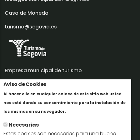
Casa de Moneda
turismo@segovia.es
Empresa municipal de turismo
Aviso de Cookies
Trabaja con nosotros
Al hacer clic en cualquier enlace de este sitio web usted
Informes y documentación
nos está dando su consentimiento para la instalación de
En savoir plus
Perfil del contratante
las mismas en su navegador.
Necesarias
Oficinas de Turismo
Estas cookies son necesarias para una buena
reservas@turismodesegovia.com