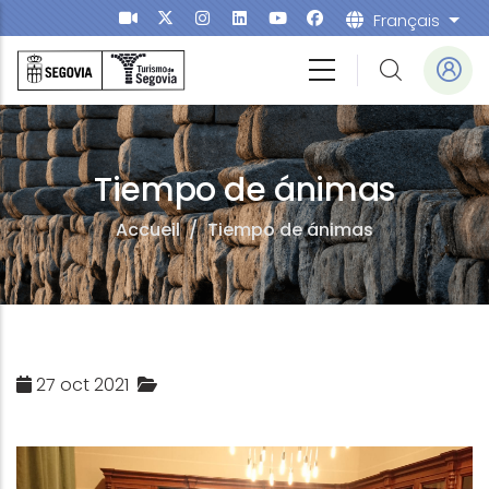
Aller au contenu principal
Français
List
Tiempo de ánimas
Accueil
/
Tiempo de ánimas
27 oct 2021