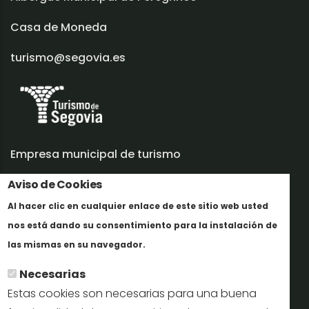
Casa de Moneda
turismo@segovia.es
Empresa municipal de turismo
Aviso de Cookies
Trabaja con nosotros
Al hacer clic en cualquier enlace de este sitio web usted
Informes y documentación
nos está dando su consentimiento para la instalación de
En savoir plus
Perfil del contratante
las mismas en su navegador.
Necesarias
Oficinas de Turismo
Estas cookies son necesarias para una buena
reservas@turismodesegovia.com