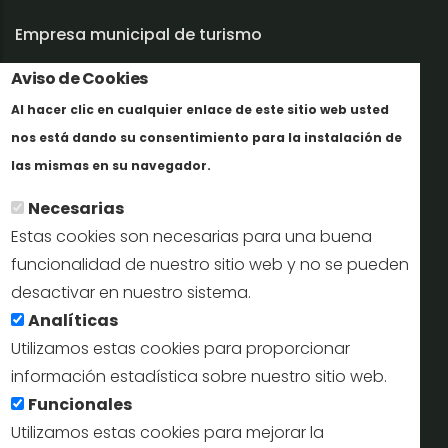
Empresa municipal de turismo
Trabaja con nosotros
Aviso de Cookies
Al hacer clic en cualquier enlace de este sitio web usted
Informes y documentación
nos está dando su consentimiento para la instalación de
En savoir plus
Perfil del contratante
las mismas en su navegador.
Necesarias
Oficinas de Turismo
Estas cookies son necesarias para una buena
reservas@turismodesegovia.com
funcionalidad de nuestro sitio web y no se pueden
desactivar en nuestro sistema.
info@turismodesegovia.com
Analíticas
Utilizamos estas cookies para proporcionar
información estadística sobre nuestro sitio web.
Aviso legal |
Accesibilidad |
Politica de privacidad |
Mapa
Funcionales
web
Utilizamos estas cookies para mejorar la