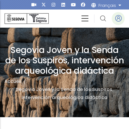
Aller au contenu principal
Français
List
Segovia Joven y la Senda
de los Suspiros, intervención
arqueológica didáctica
Accueil
/
Segovia Joven y la Senda de los Suspiros,
intervención arqueológica didáctica