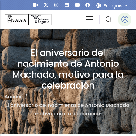
Aller au contenu principal
Français
List
El aniversario del
nacimiento de Antonio
Machado, motivo para la
celebración
Accueil
/
El aniversario del nacimiento de Antonio Machado,
motivo para la celebración