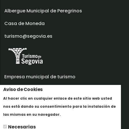
Albergue Municipal de Peregrinos
Casa de Moneda
turismo@segovia.es
Empresa municipal de turismo
Trabaja con nosotros
Aviso de Cookies
Al hacer clic en cualquier enlace de este sitio web usted
Informes y documentación
nos está dando su consentimiento para la instalación de
En savoir plus
Perfil del contratante
las mismas en su navegador.
Necesarias
Oficinas de Turismo