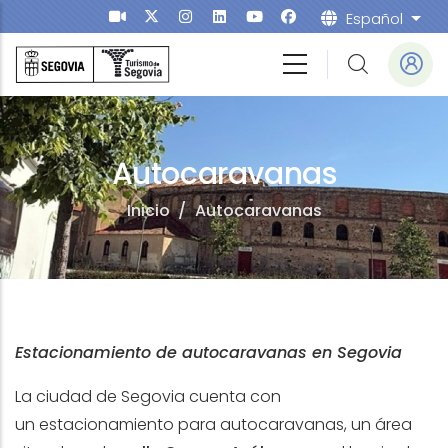
Salta al contenuto principale
Español
List
Autocaravanas
Inicio
/
Autocaravanas
Estacionamiento de autocaravanas en Segovia
La ciudad de Segovia cuenta con
un estacionamiento para autocaravanas, un área