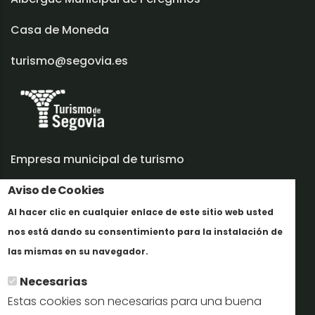
Casa de Moneda
turismo@segovia.es
Empresa municipal de turismo
Aviso de Cookies
Trabaja con nosotros
Al hacer clic en cualquier enlace de este sitio web usted
Informes y documentación
nos está dando su consentimiento para la instalación de
Maggiori informazioni
Perfil del contratante
las mismas en su navegador.
Necesarias
Oficinas de Turismo
Estas cookies son necesarias para una buena
reservas@turismodesegovia.com