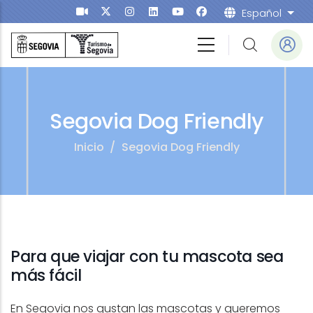
Salta al contenuto principale
Español
List
Segovia Dog Friendly
Inicio
/
Segovia Dog Friendly
Para que viajar con tu mascota sea
más fácil
En Segovia nos gustan las mascotas y queremos