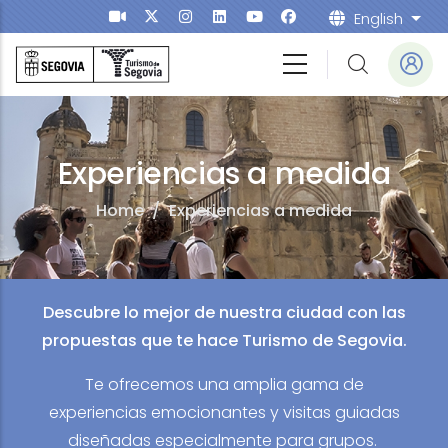
Skip to main content
English
List
Experiencias a medida
Home
/
Experiencias a medida
Descubre lo mejor de nuestra ciudad con las
propuestas que te hace Turismo de Segovia.
Te ofrecemos una amplia gama de
experiencias emocionantes y visitas guiadas
diseñadas especialmente para grupos.