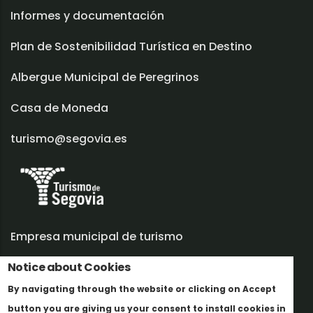
Informes y documentación
Plan de Sostenibilidad Turística en Destino
Albergue Municipal de Peregrinos
Casa de Moneda
turismo@segovia.es
Empresa municipal de turismo
Notice about Cookies
Trabaja con nosotros
By navigating through the website or clicking on Accept
Informes y documentación
button you are giving us your consent to install cookies in