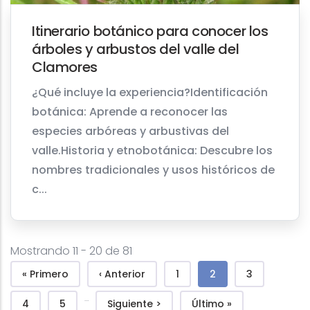
Itinerario botánico para conocer los
árboles y arbustos del valle del
Clamores
¿Qué incluye la experiencia?Identificación
botánica: Aprende a reconocer las
especies arbóreas y arbustivas del
valle.Historia y etnobotánica: Descubre los
nombres tradicionales y usos históricos de
c...
Mostrando 11 - 20 de 81
Pagination
First page
Previous page
Page
Current page
Page
« Primero
‹ Anterior
1
2
3
…
Page
Page
Next page
Last page
4
5
Siguiente >
Último »