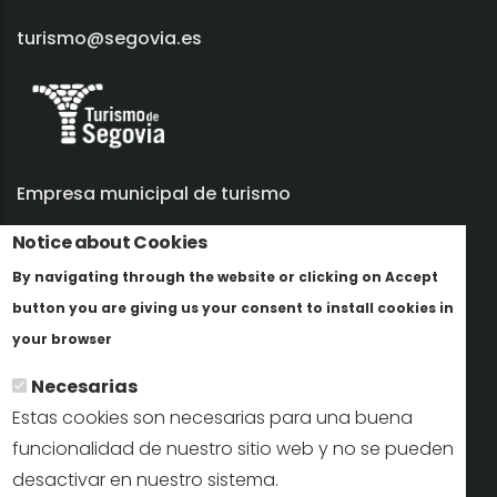
turismo@segovia.es
Empresa municipal de turismo
Notice about Cookies
Trabaja con nosotros
By navigating through the website or clicking on Accept
Informes y documentación
button you are giving us your consent to install cookies in
Más info
Perfil del contratante
your browser
Necesarias
Oficinas de Turismo
Estas cookies son necesarias para una buena
reservas@turismodesegovia.com
funcionalidad de nuestro sitio web y no se pueden
desactivar en nuestro sistema.
info@turismodesegovia.com