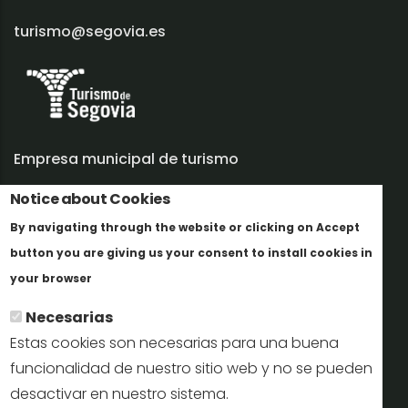
turismo@segovia.es
Empresa municipal de turismo
Notice about Cookies
Trabaja con nosotros
By navigating through the website or clicking on Accept
Informes y documentación
button you are giving us your consent to install cookies in
Más info
Perfil del contratante
your browser
Necesarias
Oficinas de Turismo
Estas cookies son necesarias para una buena
reservas@turismodesegovia.com
funcionalidad de nuestro sitio web y no se pueden
desactivar en nuestro sistema.
info@turismodesegovia.com