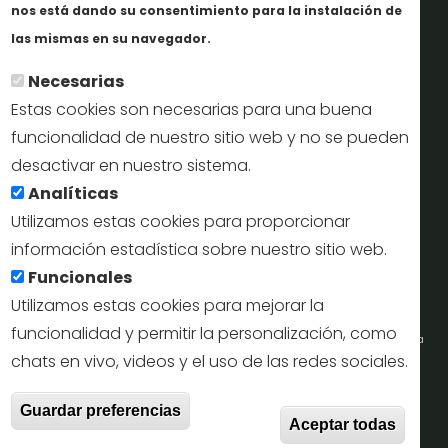
nos está dando su consentimiento para la instalación de
Más info
Perfil del contratante
las mismas en su navegador.
Necesarias
Oficinas de Turismo
Estas cookies son necesarias para una buena
reservas@turismodesegovia.com
funcionalidad de nuestro sitio web y no se pueden
desactivar en nuestro sistema.
info@turismodesegovia.com
Analíticas
Utilizamos estas cookies para proporcionar
información estadística sobre nuestro sitio web.
Aviso legal |
Accesibilidad |
Politica de privacidad |
Mapa
Funcionales
web
Utilizamos estas cookies para mejorar la
funcionalidad y permitir la personalización, como
Portal de la Concejalía de Turismo (Ayuntamiento de Segovia) y la Empresa
chats en vivo, videos y el uso de las redes sociales.
Municipal de Turismo de Segovia © 2022
Retir
Guardar preferencias
Todos los derechos reservados.
Aceptar todas