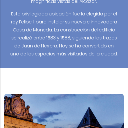
magnificas vistas del Alcázar.
Esta privilegiada ubicación fue la elegida por el
rey Felipe II para instalar su nueva e innovadora
Casa de Moneda. La construcción del edificio
se realizó entre 1583 y 1588, siguiendo las trazas
de Juan de Herrera. Hoy se ha convertido en
uno de los espacios más visitados de la ciudad.