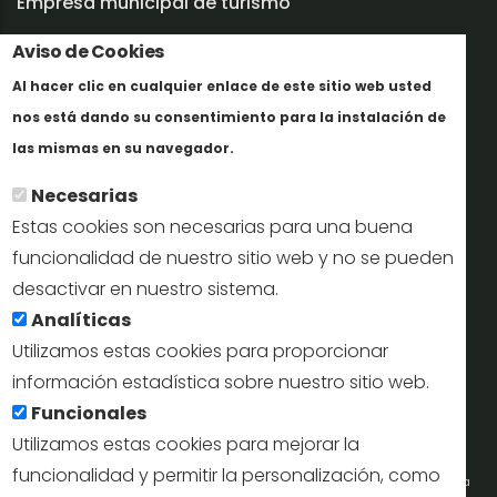
Empresa municipal de turismo
Aviso de Cookies
Trabaja con nosotros
Al hacer clic en cualquier enlace de este sitio web usted
Informes y documentación
nos está dando su consentimiento para la instalación de
Más info
Perfil del contratante
las mismas en su navegador.
Necesarias
Oficinas de Turismo
Estas cookies son necesarias para una buena
reservas@turismodesegovia.com
funcionalidad de nuestro sitio web y no se pueden
desactivar en nuestro sistema.
info@turismodesegovia.com
Analíticas
Utilizamos estas cookies para proporcionar
información estadística sobre nuestro sitio web.
Aviso legal |
Accesibilidad |
Politica de privacidad |
Mapa
Funcionales
web
Utilizamos estas cookies para mejorar la
funcionalidad y permitir la personalización, como
Portal de la Concejalía de Turismo (Ayuntamiento de Segovia) y la Empresa