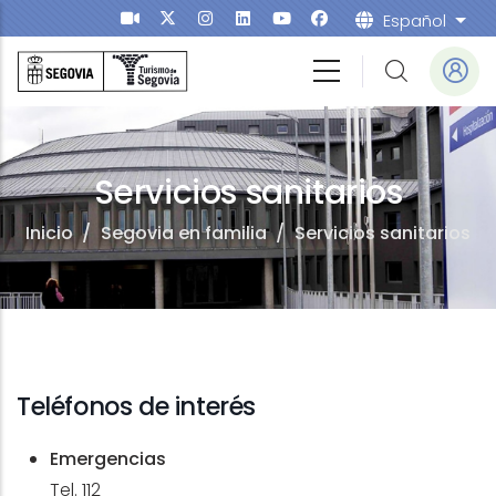
Pasar al contenido principal
Español
List
a para Niños
Servicios sanitarios
Inicio
/
Segovia en familia
/
Servicios sanitarios
Teléfonos de interés
Emergencias
Tel. 112