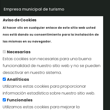
Empresa municipal de turismo
Trabaja con nosotros
Aviso de Cookies
Al hacer clic en cualquier enlace de este sitio web usted
Informes y documentación
nos está dando su consentimiento para la instalación de
Más info
Perfil del contratante
las mismas en su navegador.
Necesarias
Oficinas de Turismo
Estas cookies son necesarias para una buena
reservas@turismodesegovia.com
funcionalidad de nuestro sitio web y no se pueden
desactivar en nuestro sistema.
info@turismodesegovia.com
Analíticas
Utilizamos estas cookies para proporcionar
información estadística sobre nuestro sitio web.
Aviso legal |
Accesibilidad |
Politica de privacidad |
Mapa
Funcionales
web
Utilizamos estas cookies para mejorar la