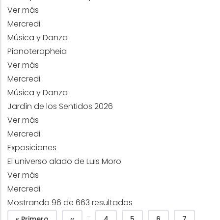
Ver más
Mercredi
Música y Danza
Pianoterapheia
Ver más
Mercredi
Música y Danza
Jardín de los Sentidos 2026
Ver más
Mercredi
Exposiciones
El universo alado de Luis Moro
Ver más
Mercredi
Mostrando 96 de 663 resultados
Pagination
…
Première page
Page précédente
Página
Página
Página
Página
« Primero
‹‹
4
5
6
7