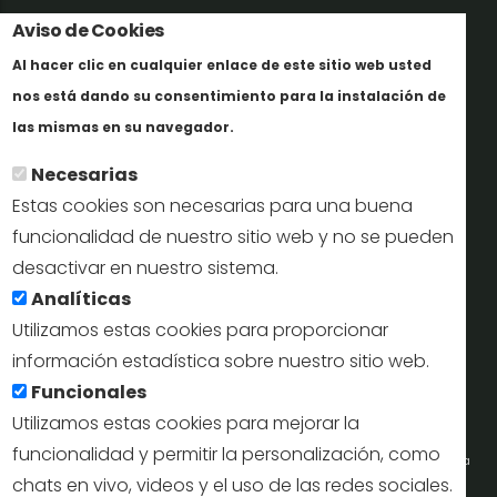
Aviso de Cookies
Trabaja con nosotros
Al hacer clic en cualquier enlace de este sitio web usted
Informes y documentación
nos está dando su consentimiento para la instalación de
En savoir plus
Perfil del contratante
las mismas en su navegador.
Necesarias
Oficinas de Turismo
Estas cookies son necesarias para una buena
reservas@turismodesegovia.com
funcionalidad de nuestro sitio web y no se pueden
desactivar en nuestro sistema.
info@turismodesegovia.com
Analíticas
Utilizamos estas cookies para proporcionar
información estadística sobre nuestro sitio web.
Aviso legal |
Accesibilidad |
Politica de privacidad |
Mapa
Funcionales
web
Utilizamos estas cookies para mejorar la
funcionalidad y permitir la personalización, como
Portal de la Concejalía de Turismo (Ayuntamiento de Segovia) y la Empresa
chats en vivo, videos y el uso de las redes sociales.
Municipal de Turismo de Segovia © 2022