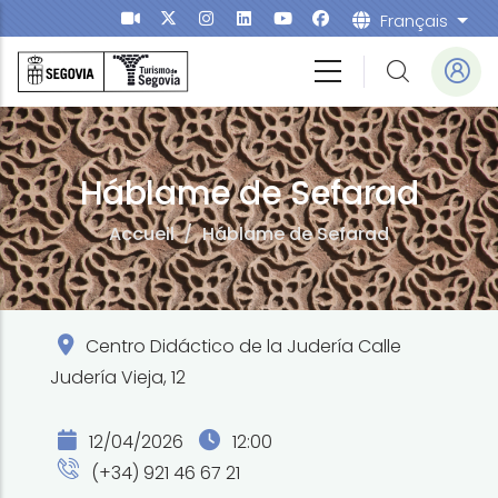
Aller au contenu principal
Français
List
Háblame de Sefarad
Accueil
/
Háblame de Sefarad
Centro Didáctico de la Judería Calle
Judería Vieja, 12
12/04/2026
12:00
(+34) 921 46 67 21