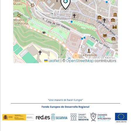
Leaflet
|
©
OpenStreetMap
contributors