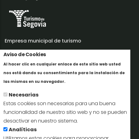
Empresa municipal de turismo
Aviso de Cookies
Trabaja con nosotros
Al hacer clic en cualquier enlace de este sitio web usted
Informes y documentación
nos está dando su consentimiento para la instalación de
En savoir plus
Perfil del contratante
las mismas en su navegador.
Necesarias
Oficinas de Turismo
Estas cookies son necesarias para una buena
reservas@turismodesegovia.com
funcionalidad de nuestro sitio web y no se pueden
desactivar en nuestro sistema.
info@turismodesegovia.com
Analíticas
Utilizamos estas cookies para proporcionar