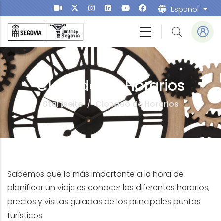
Direkt zum Inhalt
Español
Weit
Clonado de Horarios
Startseite
/
Clonado de Horarios
Sabemos que lo más importante a la hora de
planificar un viaje es conocer los diferentes horarios,
precios y visitas guiadas de los principales puntos
turísticos.