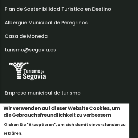
Plan de Sostenibilidad Turística en Destino
Albergue Municipal de Peregrinos
Casa de Moneda
turismo@segovia.es
Empresa municipal de turismo
Trabaja con nosotros
Wir verwenden auf dieser Website Cookies, um
die Gebrauchsfreundlichkeit zu verbessern
Informes y documentación
Klicken Sie "Akzeptieren", um sich damit einverstanden zu
Weitere Informationen
Perfil del contratante
erklären.