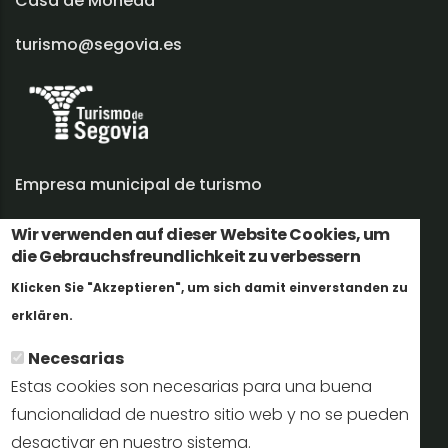
Casa de Moneda
turismo@segovia.es
Empresa municipal de turismo
Trabaja con nosotros
Wir verwenden auf dieser Website Cookies, um
die Gebrauchsfreundlichkeit zu verbessern
Informes y documentación
Klicken Sie "Akzeptieren", um sich damit einverstanden zu
Weitere Informationen
Perfil del contratante
erklären.
Necesarias
Oficinas de Turismo
Estas cookies son necesarias para una buena
reservas@turismodesegovia.com
funcionalidad de nuestro sitio web y no se pueden
desactivar en nuestro sistema.