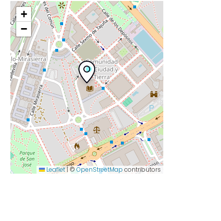
+
−
Leaflet
|
©
OpenStreetMap
contributors