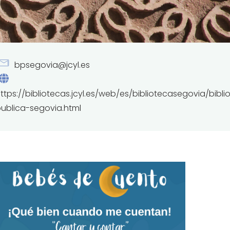
bpsegovia@jcyl.es
ttps://bibliotecas.jcyl.es/web/es/bibliotecasegovia/bibli
ublica-segovia.html