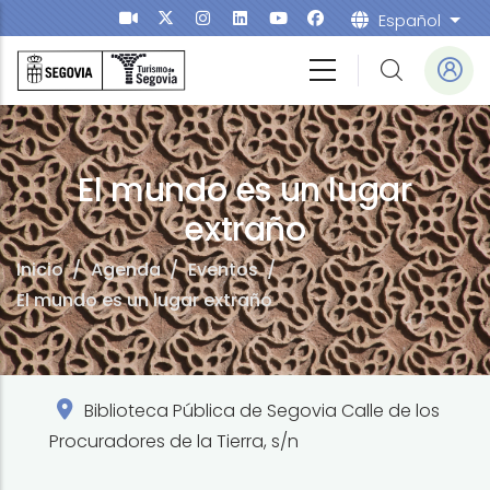
Pasar al contenido principal
Español
List
El mundo es un lugar
extraño
Inicio
/
Agenda
/
Eventos
/
El mundo es un lugar extraño
Biblioteca Pública de Segovia Calle de los
Procuradores de la Tierra, s/n