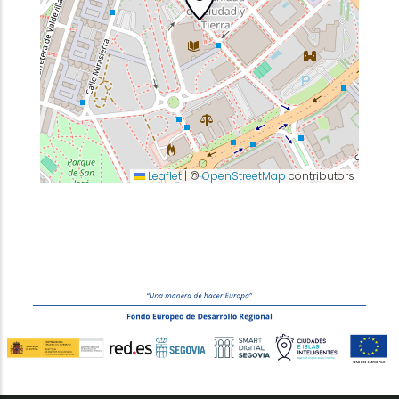
Leaflet
|
©
OpenStreetMap
contributors