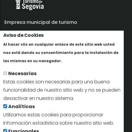
Empresa municipal de turismo
Trabaja con nosotros
Aviso de Cookies
Al hacer clic en cualquier enlace de este sitio web usted
Informes y documentación
nos está dando su consentimiento para la instalación de
Más info
Perfil del contratante
las mismas en su navegador.
Necesarias
Oficinas de Turismo
Estas cookies son necesarias para una buena
reservas@turismodesegovia.com
funcionalidad de nuestro sitio web y no se pueden
desactivar en nuestro sistema.
info@turismodesegovia.com
Analíticas
Utilizamos estas cookies para proporcionar
información estadística sobre nuestro sitio web.
Aviso legal |
Accesibilidad |
Politica de privacidad |
Mapa
Funcionales