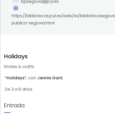
bpsegovia@jcyl.es
https://bibliotecas.jcyl.es/web/es/bibliotecasegovi
publica-segovia.html
Holidays
Stories & crafts
“Holidays”
, con
Jennie Gant
.
De 3 a 6 años
Entrada