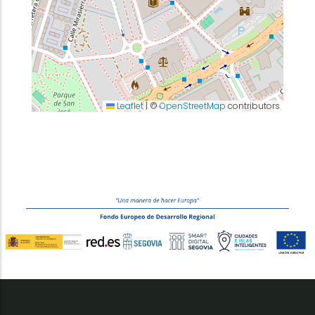
Leaflet
|
©
OpenStreetMap
contributors