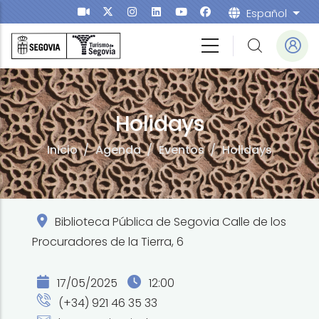
Pasar al contenido principal
Español
List
Holidays
Inicio
/
Agenda
/
Eventos
/
Holidays
Biblioteca Pública de Segovia Calle de los
Procuradores de la Tierra, 6
17/05/2025
12:00
(+34) 921 46 35 33