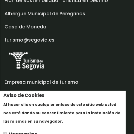
Plan de Sostenibilidad Turística en Destino
Albergue Municipal de Peregrinos
Casa de Moneda
turismo@segovia.es
Empresa municipal de turismo
Trabaja con nosotros
Aviso de Cookies
Al hacer clic en cualquier enlace de este sitio web usted
Informes y documentación
nos está dando su consentimiento para la instalación de
Más info
Perfil del contratante
las mismas en su navegador.