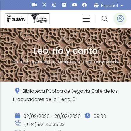
Pasar al contenido principal
Español
List
Leo, río y canto
Inicio
/
Agenda
/
Eventos
/
Leo, río y canto
Biblioteca Pública de Segovia Calle de los
Procuradores de la Tierra, 6
02/02/2026 - 28/02/2026
09:00
(+34) 921 46 35 33