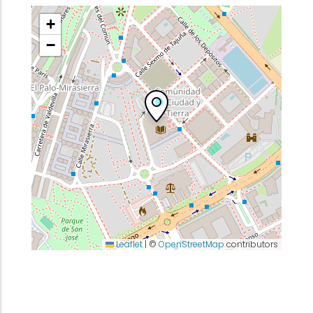
+
−
Leaflet
|
©
OpenStreetMap
contributors