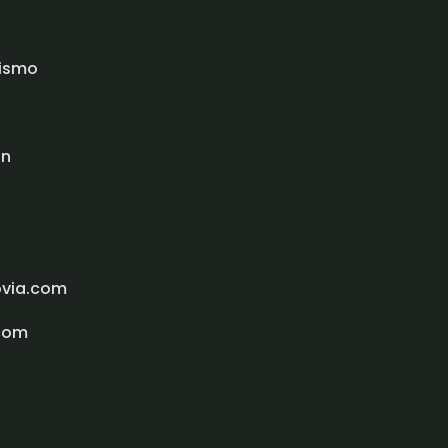
rismo
ón
ovia.com
com