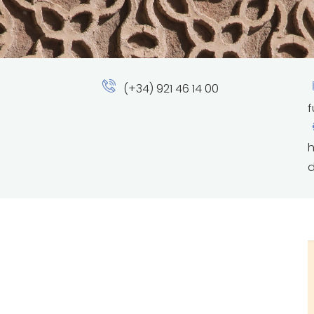
(+34) 921 46 14 00
h
d