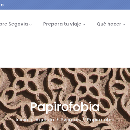
to
cipal
bre Segovia
Prepara tu viaje
Qué hacer
Papirofobia
Inicio
/
Agenda
/
Eventos
/
Papirofobia