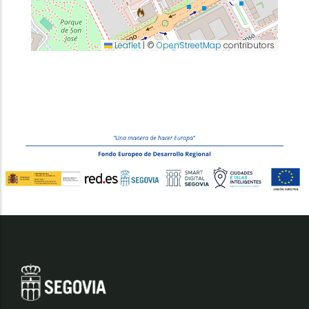
Leaflet
|
©
OpenStreetMap
contributors