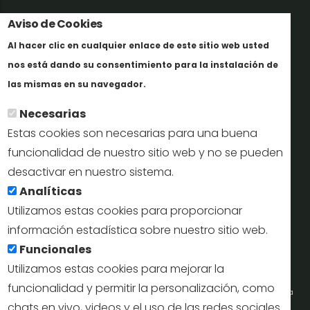
Trabaja con nosotros
Aviso de Cookies
Al hacer clic en cualquier enlace de este sitio web usted
Informes y documentación
nos está dando su consentimiento para la instalación de
Más info
Perfil del contratante
las mismas en su navegador.
Necesarias
Oficinas de Turismo
Estas cookies son necesarias para una buena
reservas@turismodesegovia.com
funcionalidad de nuestro sitio web y no se pueden
desactivar en nuestro sistema.
info@turismodesegovia.com
Analíticas
Utilizamos estas cookies para proporcionar
información estadística sobre nuestro sitio web.
Aviso legal |
Accesibilidad |
Politica de privacidad |
Mapa
Funcionales
web
Utilizamos estas cookies para mejorar la
funcionalidad y permitir la personalización, como
Portal de la Concejalía de Turismo (Ayuntamiento de Segovia) y la Empresa
chats en vivo, videos y el uso de las redes sociales.