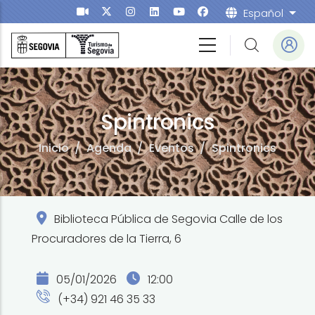
Pasar al contenido principal
Español
List
Spintronics
Inicio
/
Agenda
/
Eventos
/
Spintronics
Biblioteca Pública de Segovia Calle de los
Procuradores de la Tierra, 6
05/01/2026
12:00
(+34) 921 46 35 33