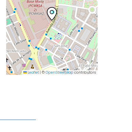
Leaflet
|
©
OpenStreetMap
contributors