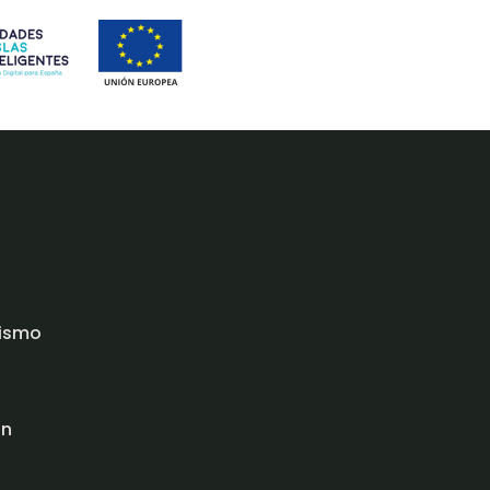
rismo
ón