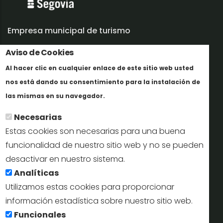
Empresa municipal de turismo
Trabaja con nosotros
Aviso de Cookies
Al hacer clic en cualquier enlace de este sitio web usted
Informes y documentación
nos está dando su consentimiento para la instalación de
Más info
Perfil del contratante
las mismas en su navegador.
Necesarias
Oficinas de Turismo
Estas cookies son necesarias para una buena
reservas@turismodesegovia.com
funcionalidad de nuestro sitio web y no se pueden
desactivar en nuestro sistema.
info@turismodesegovia.com
Analíticas
Utilizamos estas cookies para proporcionar
información estadística sobre nuestro sitio web.
Aviso legal |
Accesibilidad |
Politica de privacidad |
Mapa
Funcionales