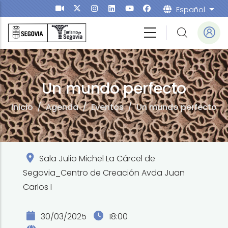
Pasar al contenido principal
Español
List
Un mundo perfecto
Inicio
/
Agenda
/
Eventos
/
Un mundo perfecto
Sala Julio Michel La Cárcel de
Segovia_Centro de Creación Avda Juan
Carlos I
30/03/2025
18:00