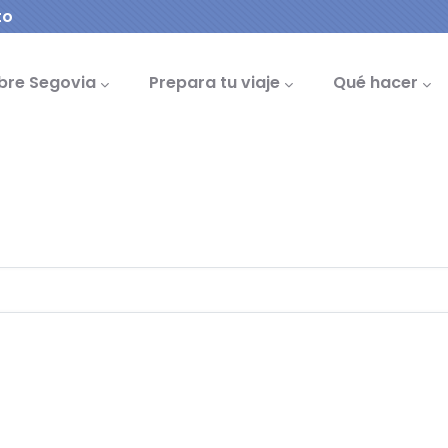
to
cipal
bre Segovia
Prepara tu viaje
Qué hacer