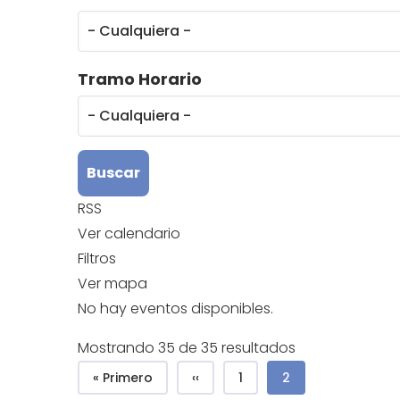
Tramo Horario
RSS
Ver calendario
Filtros
Ver mapa
No hay eventos disponibles.
Mostrando 35 de 35 resultados
Paginación
Primera página
Página anterior
Page
Página actual
« Primero
‹‹
1
2