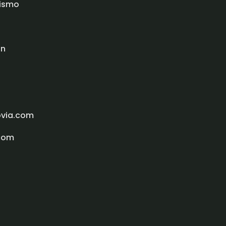
rismo
ón
ovia.com
com